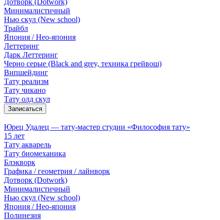
Дотворк (Dotwork)
Минималистичный
Нью скул (New school)
Трайбл
Япония / Нео-япония
Леттеринг
Дарк Леттеринг
Черно серые (Black and grey, техника грейвош)
Випшейдинг
Тату реализм
Тату чикано
Тату олд скул
Записаться
Юрец Удалец — тату-мастер студии «Философия тату»
15 лет
Тату акварель
Тату биомеханика
Блэкворк
Графика / геометрия / лайнворк
Дотворк (Dotwork)
Минималистичный
Нью скул (New school)
Япония / Нео-япония
Полинезия