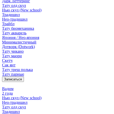
Дарк Леттеринг
Тату олд скул
Нью скул (New school)
Традишнл
Нео-традишнл
Трайбл
Тату биомеханика
Тату акварель
Япония / Нео-япония
Минималистичный
Дотворк (Dotwork)
Тату чикано
Тату маори
Скетч
Сак янт
Тату треш полька
Тату парные
Записаться
Вадим
2 года
Нью скул (New school)
Нео-традишнл
Тату олд скул
Традишнл