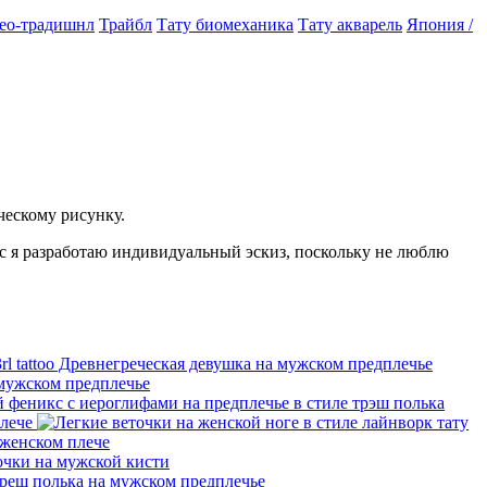
ео-традишнл
Трайбл
Тату биомеханика
Тату акварель
Япония /
ческому рисунку.
ас я разработаю индивидуальный эскиз, поскольку не люблю