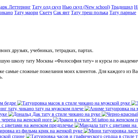
арк Леттеринг
Тату олд скул
Нью скул (New school)
Традишнл
Н
чикано
Тату маори
Скетч
Сак янт
Тату треш полька
Тату парные
воих друзьях, учебниках, тетрадках, партах.
чшую школу тату Москвы «Философия тату» и курсы по академи
даже самые сложные пожелания моих клиентов. Для каждого из В
ь.