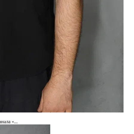
ала «...