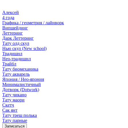
Алексей
4 года
Графика / геометрия / лайнворк
Випшейдинг
Леттеринг
Дарк Леттеринг
Тату олд скул
Нью скул (New school)
Традишнл
Нео-традишнл
Трайбл
Тату биомеханика
Тату акварель
Япония / Нео-япония
Минималистичный
Дотворк (Dotwork)
Тату чикано
Тату маори
Скетч
Сак янт
Тату треш полька
Тату парные
Записаться