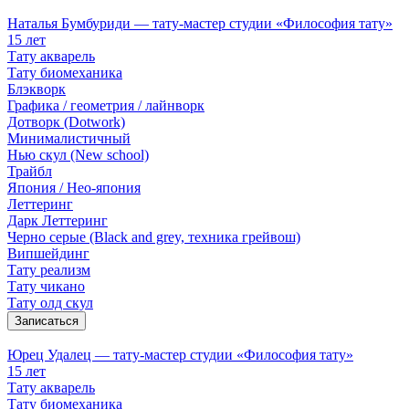
Наталья Бумбуриди — тату-мастер студии «Философия тату»
15 лет
Тату акварель
Тату биомеханика
Блэкворк
Графика / геометрия / лайнворк
Дотворк (Dotwork)
Минималистичный
Нью скул (New school)
Трайбл
Япония / Нео-япония
Леттеринг
Дарк Леттеринг
Черно серые (Black and grey, техника грейвош)
Випшейдинг
Тату реализм
Тату чикано
Тату олд скул
Записаться
Юрец Удалец — тату-мастер студии «Философия тату»
15 лет
Тату акварель
Тату биомеханика