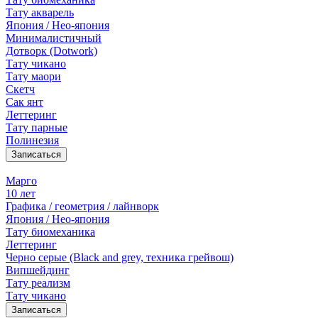
Тату акварель
Япония / Нео-япония
Минималистичный
Дотворк (Dotwork)
Тату чикано
Тату маори
Скетч
Сак янт
Леттеринг
Тату парные
Полинезия
Записаться
Марго
10 лет
Графика / геометрия / лайнворк
Япония / Нео-япония
Тату биомеханика
Леттеринг
Черно серые (Black and grey, техника грейвош)
Випшейдинг
Тату реализм
Тату чикано
Записаться