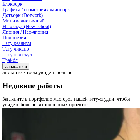
Блэкворк
Графика / геометрия / лайнворк
Дотворк (Dotwork)
Минималистичный
Нью скул (New school)
Япония / Нео-япония
Полинезия
Тату реализм
Тату чикано
Тату олд скул
Трайбл
Записаться
листайте, чтобы увидеть больше
Недавние работы
Загляните в портфолио мастеров нашей тату-студии, чтобы
увидеть больше выполненных проектов