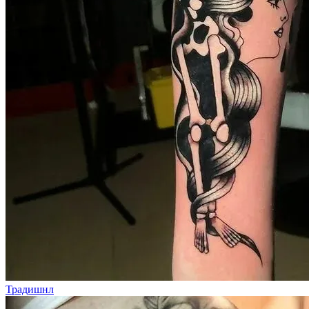
Традишнл