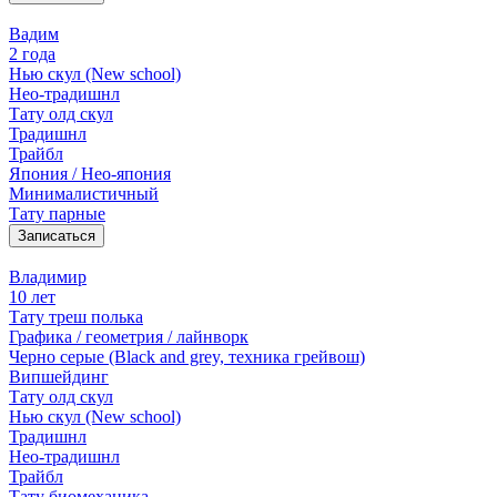
Вадим
2 года
Нью скул (New school)
Нео-традишнл
Тату олд скул
Традишнл
Трайбл
Япония / Нео-япония
Минималистичный
Тату парные
Записаться
Владимир
10 лет
Тату треш полька
Графика / геометрия / лайнворк
Черно серые (Black and grey, техника грейвош)
Випшейдинг
Тату олд скул
Нью скул (New school)
Традишнл
Нео-традишнл
Трайбл
Тату биомеханика