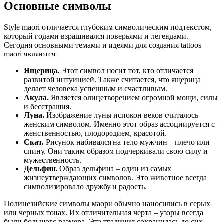
Основные символы
Style māori отличается глубоким символическим подтекстом,
который годами взращивался поверьями и легендами.
Сегодня основными темами и идеями для создания tattoos
maori являются:
Ящерица.
Этот символ носит тот, кто отличается
развитой интуицией. Также считается, что ящерица
делает человека успешным и счастливым.
Акула.
Является олицетворением огромной мощи, силы
и бесстрашия.
Луна.
Изображение луны испокон веков считалось
женским символом. Именно этот образ ассоциируется с
женственностью, плодородием, красотой.
Скат.
Рисунок набивался на тело мужчин – плечо или
спину. Они таким образом подчеркивали свою силу и
мужественность.
Дельфин.
Образ дельфина – один из самых
жизнеутверждающих символов. Это животное всегда
символизировало дружбу и радость.
Полинезийские символы маори обычно наносились в серых
или черных тонах. Их отличительная черта – узоры всегда
были большого размера. Эта традиция сохранилась до сих