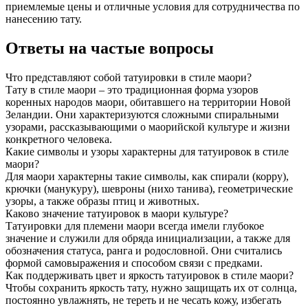
приемлемые цены и отличные условия для сотрудничества по
нанесению тату.
Ответы на частые вопросы
Что представляют собой татуировки в стиле маори?
Тату в стиле маори – это традиционная форма узоров
коренных народов маори, обитавшего на территории Новой
Зеландии. Они характеризуются сложными спиральными
узорами, рассказывающими о маорийской культуре и жизни
конкретного человека.
Какие символы и узоры характерны для татуировок в стиле
маори?
Для маори характерны такие символы, как спирали (корру),
крючки (манукуру), шевроны (нихо танива), геометрические
узоры, а также образы птиц и животных.
Каково значение татуировок в маори культуре?
Татуировки для племени маори всегда имели глубокое
значение и служили для обряда инициализации, а также для
обозначения статуса, ранга и родословной. Они считались
формой самовыражения и способом связи с предками.
Как поддерживать цвет и яркость татуировок в стиле маори?
Чтобы сохранить яркость тату, нужно защищать их от солнца,
постоянно увлажнять, не тереть и не чесать кожу, избегать