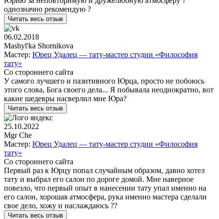
Юрию за неповторимую и дружелюбную атмосферу ?
однозначно рекомендую ?
Читать весь отзыв
06.02.2018
Mashyl'ka Shornikova
Мастер:
Юрец Удалец — тату-мастер студии «Философия
тату»
Со стороннего сайта
У самого лучшего и пазитивного Юрца, просто не побоюсь
этого слова, Бога своего дела... Я побывала неоднократно, вот
какие шедевры насверлил мне Юра?
Читать весь отзыв
25.10.2022
Mgr Che
Мастер:
Юрец Удалец — тату-мастер студии «Философия
тату»
Со стороннего сайта
Первый раз к Юрцу попал случайным образом, давно хотел
тату и выбрал его салон по дороге домой. Мне наверное
повезло, что первый опыт в нанесении тату упал именно на
его салон, хорошая атмосфера, рука именно мастера сделали
свое дело, хожу и наслаждаюсь ??
Читать весь отзыв