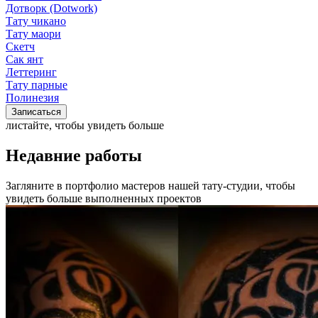
Дотворк (Dotwork)
Тату чикано
Тату маори
Скетч
Сак янт
Леттеринг
Тату парные
Полинезия
Записаться
листайте, чтобы увидеть больше
Недавние работы
Загляните в портфолио мастеров нашей тату-студии, чтобы
увидеть больше выполненных проектов