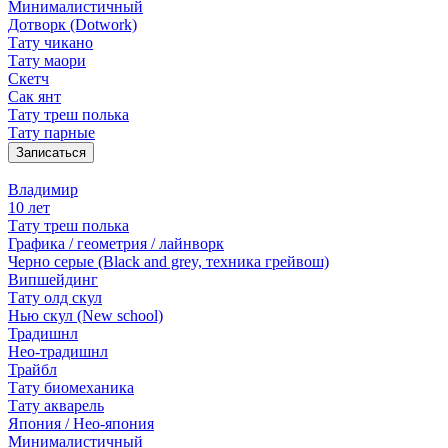
Минималистичный
Дотворк (Dotwork)
Тату чикано
Тату маори
Скетч
Сак янт
Тату треш полька
Тату парные
Записаться
Владимир
10 лет
Тату треш полька
Графика / геометрия / лайнворк
Черно серые (Black and grey, техника грейвош)
Випшейдинг
Тату олд скул
Нью скул (New school)
Традишнл
Нео-традишнл
Трайбл
Тату биомеханика
Тату акварель
Япония / Нео-япония
Минималистичный