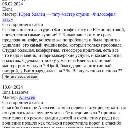
06.02.2024
Elena
Мастер:
Юрец Удалец — тату-мастер студии «Философия
тату»
Со стороннего сайта
Сегодня посетила студию Философия тату на Южнопортовой,
впечатления самые лучшие! ? Только зашла и мне сразу
предложили кофе, конечно же попробовала и была приятно
удивлена, это самый луший кофе, который только пробовала.
Студия большая, комфортная, атмосфера приятная, есть все
что надо и маник, и парикмахерские услуги, и косметология,
и массаж. Сделала стрижку у мастера Елены, отличный
мастер- рекомендую ? Юрий, благодарю за позитивный
настрой, у Вас я зарядилась на ? %. Вернусь снова и снова ??
Читать весь отзыв
13.04.2024
Irina Lazareva
Мастер:
Алексей
Со стороннего сайта
Спасибо большое Алексею за мою первую татуировку, которая
получилась даже лучше чем я себе представляла ? пришла в
этот салон по рекомендации друзей и очень этому рада) все
волнение прошло как только я переступила порог )) спасибо