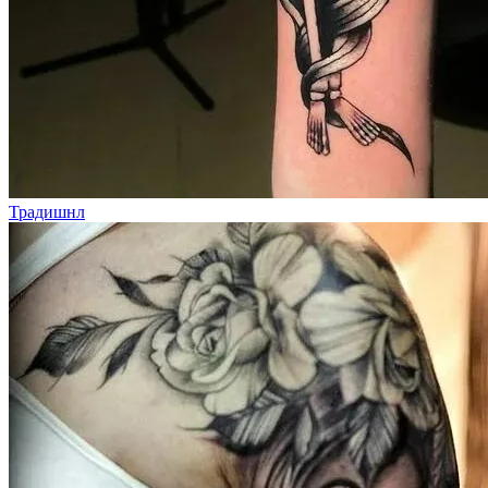
Традишнл