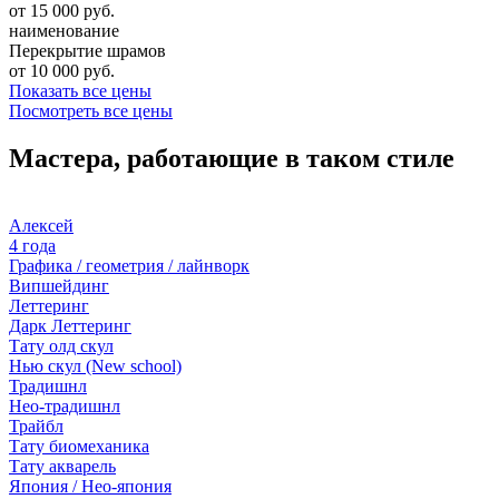
от 15 000 руб.
наименование
Перекрытие шрамов
от 10 000 руб.
Показать все цены
Посмотреть все цены
Мастера, работающие в таком стиле
Алексей
4 года
Графика / геометрия / лайнворк
Випшейдинг
Леттеринг
Дарк Леттеринг
Тату олд скул
Нью скул (New school)
Традишнл
Нео-традишнл
Трайбл
Тату биомеханика
Тату акварель
Япония / Нео-япония